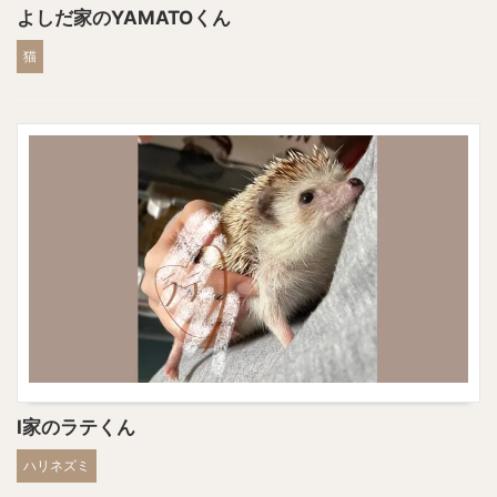
よしだ家のYAMATOくん
猫
I家のラテくん
ハリネズミ