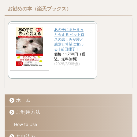
お勧めの本（楽天ブックス）
あの子にまたきっ
と会える ペットロ
スの悲しみが愛と
感謝と希望に変わ
る [ 前田理子 ]
価格：1,760円（税
込、送料無料)
(2025/8/3時点)
ホーム
ご利用方法
How to Use
お申込み