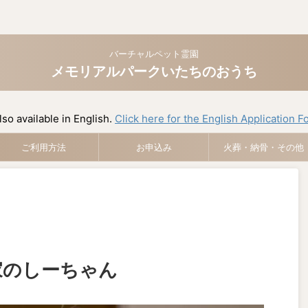
バーチャルペット霊園
メモリアルパークいたちのおうち
lso available in English.
Click here for the English Application F
ご利用方法
お申込み
火葬・納骨・その他
家のしーちゃん