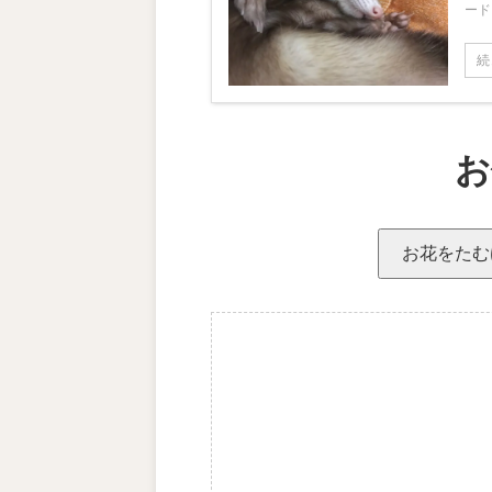
ード
続
お
お花をたむ