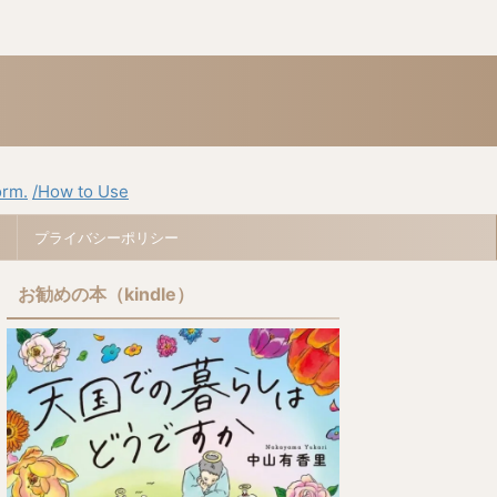
orm.
/How to Use
プライバシーポリシー
お勧めの本（kindle）