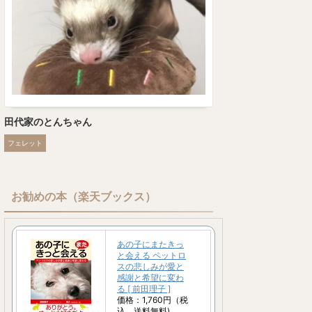
田代家のとんちゃん
フェレット
お勧めの本（楽天ブックス）
あの子にまたきっ
と会える ペットロ
スの悲しみが愛と
感謝と希望に変わ
る [ 前田理子 ]
価格：1,760円（税
込、送料無料)