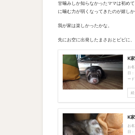
甘噛みしか知らなかったママは初めて
に噛む力が弱くなってきたのが嬉しか
我が家は楽しかったかな。
先にお空に出発したまさおとビビに、
K
お名
日：
ード
続
K
お名
日：